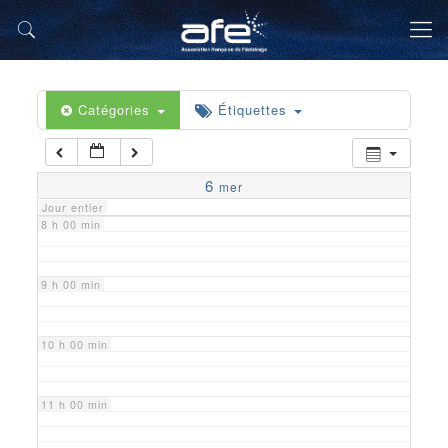
5 h 00 min
6 h 00 min
Catégories
Étiquettes
7 h 00 min
6
mer
Jour entier
8 h 00 min
9 h 00 min
10 h 00 min
11 h 00 min