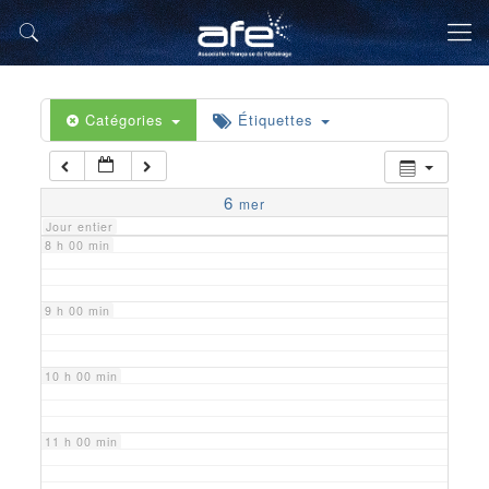
5 h 00 min
6 h 00 min
Catégories
Étiquettes
7 h 00 min
6
mer
Jour entier
8 h 00 min
9 h 00 min
10 h 00 min
11 h 00 min