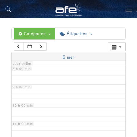
5 h 00 min
6 h 00 min
Catégories
Étiquettes
7 h 00 min
6
mer
Jour entier
8 h 00 min
9 h 00 min
10 h 00 min
11 h 00 min