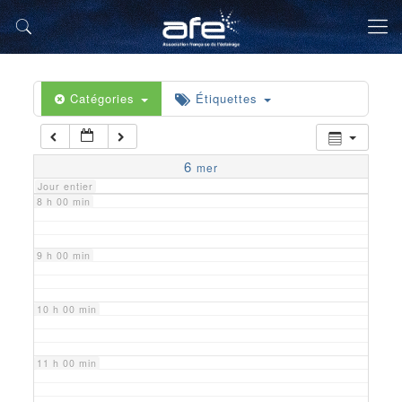
5 h 00 min
6 h 00 min
Catégories
Étiquettes
7 h 00 min
6
mer
Jour entier
8 h 00 min
9 h 00 min
10 h 00 min
11 h 00 min