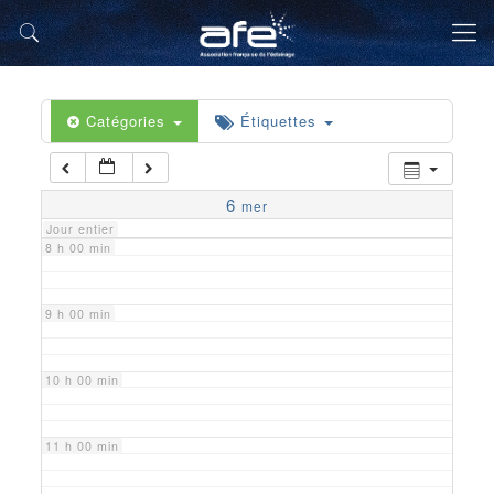
5 h 00 min
6 h 00 min
Catégories
Étiquettes
7 h 00 min
6
mer
Jour entier
8 h 00 min
9 h 00 min
10 h 00 min
11 h 00 min