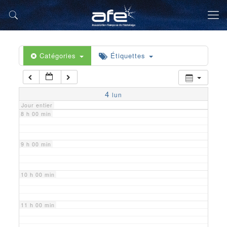
5 h 00 min
6 h 00 min
Catégories
Étiquettes
7 h 00 min
4
lun
Jour entier
8 h 00 min
9 h 00 min
10 h 00 min
11 h 00 min