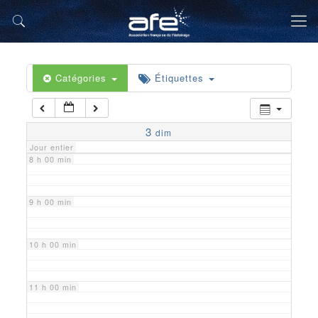
5 h 00 min
6 h 00 min
Catégories
Étiquettes
7 h 00 min
3
dim
Jour entier
8 h 00 min
9 h 00 min
10 h 00 min
11 h 00 min