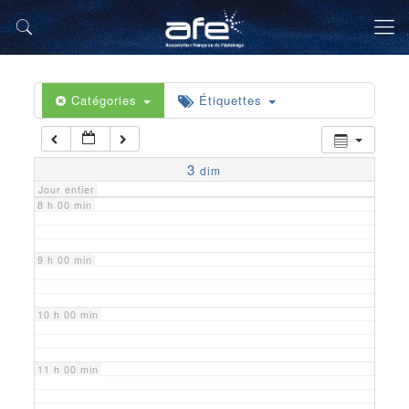
5 h 00 min
6 h 00 min
Catégories
Étiquettes
7 h 00 min
3
dim
Jour entier
8 h 00 min
9 h 00 min
10 h 00 min
11 h 00 min