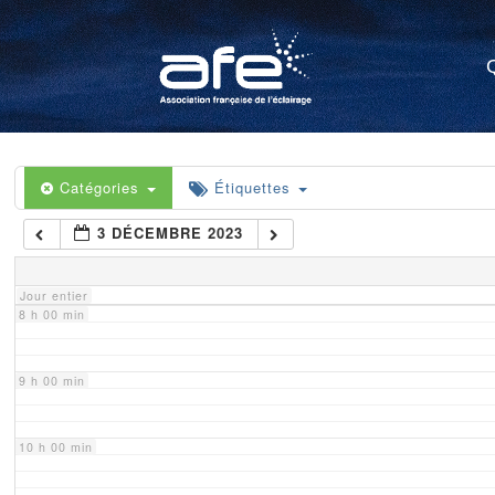
4 h 00 min
5 h 00 min
6 h 00 min
Catégories
Étiquettes
3 DÉCEMBRE 2023
7 h 00 min
Jour entier
8 h 00 min
9 h 00 min
10 h 00 min