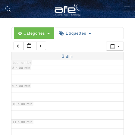
5 h 00 min
6 h 00 min
Catégories
Étiquettes
7 h 00 min
3
dim
Jour entier
8 h 00 min
9 h 00 min
10 h 00 min
11 h 00 min