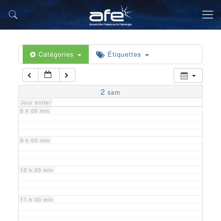
5 h 00 min
6 h 00 min
Catégories
Étiquettes
7 h 00 min
2
sam
Jour entier
8 h 00 min
9 h 00 min
10 h 00 min
11 h 00 min