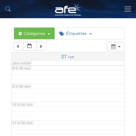
5 h 00 min
6 h 00 min
Catégories
Étiquettes
7 h 00 min
27
lun
Jour entier
8 h 00 min
9 h 00 min
10 h 00 min
11 h 00 min