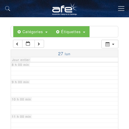
5 h 00 min
6 h 00 min
Catégories
Étiquettes
7 h 00 min
27
lun
Jour entier
8 h 00 min
9 h 00 min
10 h 00 min
11 h 00 min