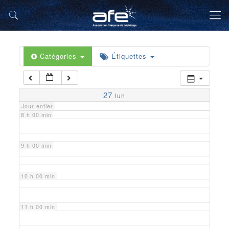
5 h 00 min
6 h 00 min
Catégories
Étiquettes
7 h 00 min
27
lun
Jour entier
8 h 00 min
9 h 00 min
10 h 00 min
11 h 00 min