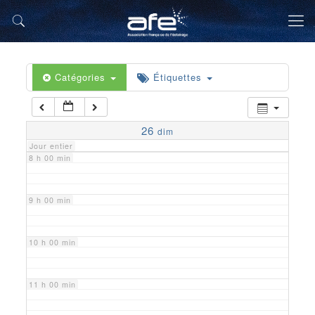
5 h 00 min
6 h 00 min
Catégories
Étiquettes
7 h 00 min
26
dim
Jour entier
8 h 00 min
9 h 00 min
10 h 00 min
11 h 00 min