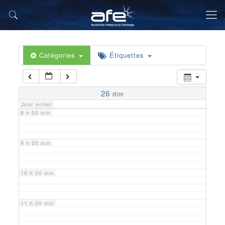
5 h 00 min
6 h 00 min
Catégories
Étiquettes
7 h 00 min
26
dim
Jour entier
8 h 00 min
9 h 00 min
10 h 00 min
11 h 00 min