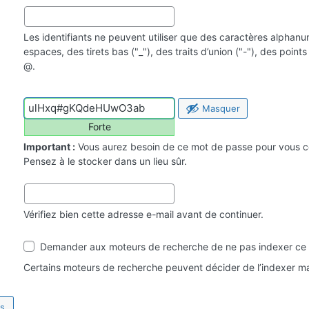
Les identifiants ne peuvent utiliser que des caractères alphan
espaces, des tirets bas ("_"), des traits d’union ("-"), des point
@.
Masquer
Forte
Important :
Vous aurez besoin de ce mot de passe pour vous c
Pensez à le stocker dans un lieu sûr.
Vérifiez bien cette adresse e-mail avant de continuer.
Visibilité
Demander aux moteurs de recherche de ne pas indexer ce 
par
les
Certains moteurs de recherche peuvent décider de l’indexer ma
moteurs
de
recherche