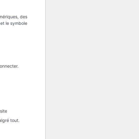
umériques, des
s et le symbole
onnecter.
site
lgré tout.