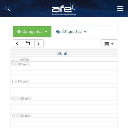
5 h 00 min
6 h 00 min
Catégories
Étiquettes
7 h 00 min
26
dim
Jour entier
8 h 00 min
9 h 00 min
10 h 00 min
11 h 00 min