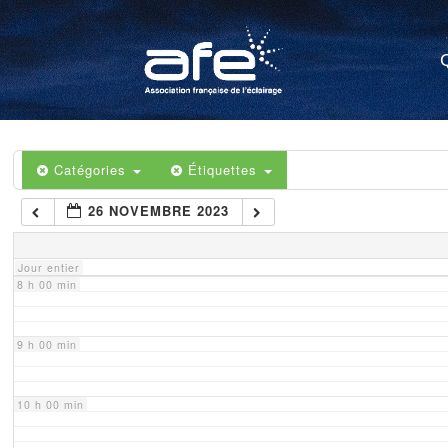
4 h 00 min
5 h 00 min
6 h 00 min
Catégories
Étiquettes
26 NOVEMBRE 2023
7 h 00 min
Jour entier
8 h 00 min
9 h 00 min
10 h 00 min