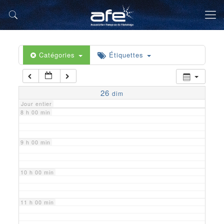
5 h 00 min
6 h 00 min
Catégories
Étiquettes
7 h 00 min
26
dim
Jour entier
8 h 00 min
9 h 00 min
10 h 00 min
11 h 00 min