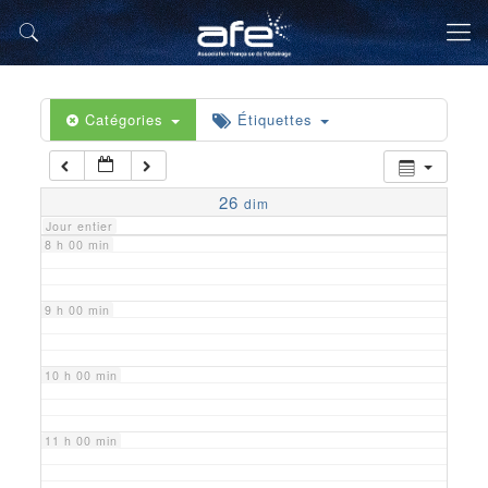
5 h 00 min
6 h 00 min
Catégories
Étiquettes
7 h 00 min
26
dim
Jour entier
8 h 00 min
9 h 00 min
10 h 00 min
11 h 00 min