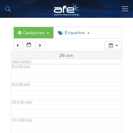
5 h 00 min
6 h 00 min
Catégories
Étiquettes
7 h 00 min
26
dim
Jour entier
8 h 00 min
9 h 00 min
10 h 00 min
11 h 00 min