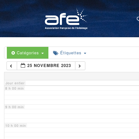
4 h 00 min
5 h 00 min
6 h 00 min
Catégories
Étiquettes
25 NOVEMBRE 2023
7 h 00 min
Jour entier
8 h 00 min
9 h 00 min
10 h 00 min