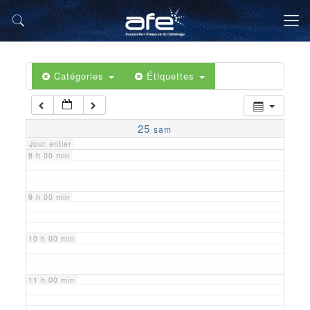
5 h 00 min
6 h 00 min
Catégories
Étiquettes
7 h 00 min
25
sam
Jour entier
8 h 00 min
9 h 00 min
10 h 00 min
11 h 00 min