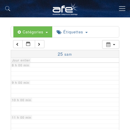
5 h 00 min
6 h 00 min
Catégories
Étiquettes
7 h 00 min
25
sam
Jour entier
8 h 00 min
9 h 00 min
10 h 00 min
11 h 00 min