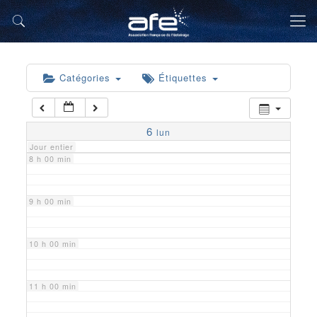
5 h 00 min
6 h 00 min
Catégories
Étiquettes
7 h 00 min
6
lun
Jour entier
8 h 00 min
9 h 00 min
10 h 00 min
11 h 00 min