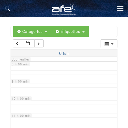
5 h 00 min
6 h 00 min
Catégories
Étiquettes
7 h 00 min
6
lun
Jour entier
8 h 00 min
9 h 00 min
10 h 00 min
11 h 00 min