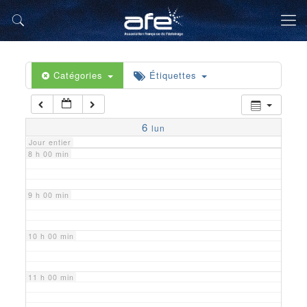
5 h 00 min
6 h 00 min
Catégories
Étiquettes
7 h 00 min
6
lun
Jour entier
8 h 00 min
9 h 00 min
10 h 00 min
11 h 00 min