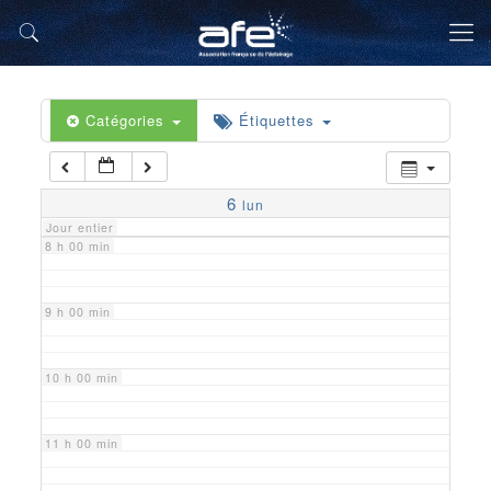
5 h 00 min
6 h 00 min
Catégories
Étiquettes
7 h 00 min
6
lun
Jour entier
8 h 00 min
9 h 00 min
10 h 00 min
11 h 00 min