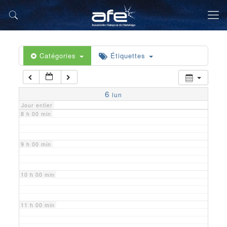
5 h 00 min
6 h 00 min
Catégories
Étiquettes
7 h 00 min
6
lun
Jour entier
8 h 00 min
9 h 00 min
10 h 00 min
11 h 00 min