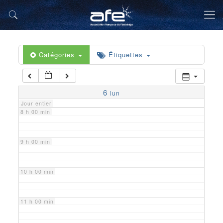
5 h 00 min
6 h 00 min
Catégories
Étiquettes
7 h 00 min
6
lun
Jour entier
8 h 00 min
9 h 00 min
10 h 00 min
11 h 00 min