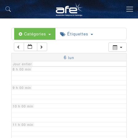
5 h 00 min
6 h 00 min
Catégories
Étiquettes
7 h 00 min
6
lun
Jour entier
8 h 00 min
9 h 00 min
10 h 00 min
11 h 00 min