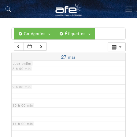
5 h 00 min
6 h 00 min
Catégories
Étiquettes
7 h 00 min
27
mar
Jour entier
8 h 00 min
9 h 00 min
10 h 00 min
11 h 00 min