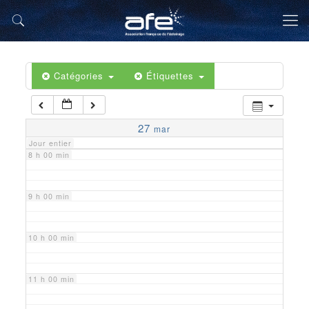
5 h 00 min
6 h 00 min
Catégories
Étiquettes
7 h 00 min
27
mar
Jour entier
8 h 00 min
9 h 00 min
10 h 00 min
11 h 00 min