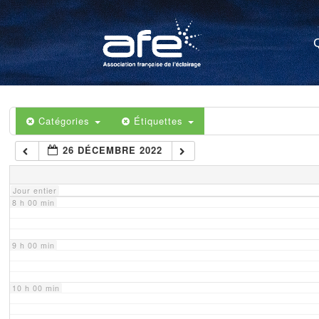
4 h 00 min
5 h 00 min
6 h 00 min
Catégories
Étiquettes
26 DÉCEMBRE 2022
7 h 00 min
Jour entier
8 h 00 min
9 h 00 min
10 h 00 min