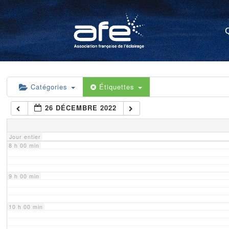
4 h 00 min
5 h 00 min
6 h 00 min
Catégories
Étiquettes
26 DÉCEMBRE 2022
7 h 00 min
Jour entier
8 h 00 min
9 h 00 min
10 h 00 min