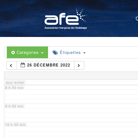
4 h 00 min
5 h 00 min
6 h 00 min
Catégories
Étiquettes
26 DÉCEMBRE 2022
7 h 00 min
Jour entier
8 h 00 min
9 h 00 min
10 h 00 min