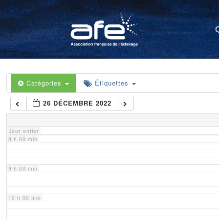
4 h 00 min
5 h 00 min
6 h 00 min
Catégories
Étiquettes
26 DÉCEMBRE 2022
7 h 00 min
Jour entier
8 h 00 min
9 h 00 min
10 h 00 min