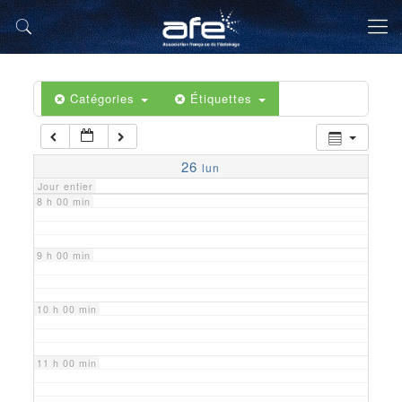
5 h 00 min
6 h 00 min
Catégories
Étiquettes
7 h 00 min
26
lun
Jour entier
8 h 00 min
9 h 00 min
10 h 00 min
11 h 00 min