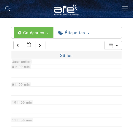
5 h 00 min
6 h 00 min
Catégories
Étiquettes
7 h 00 min
26
lun
Jour entier
8 h 00 min
9 h 00 min
10 h 00 min
11 h 00 min