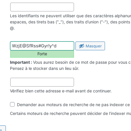
Les identifiants ne peuvent utiliser que des caractères alphan
espaces, des tirets bas ("_"), des traits d’union ("-"), des point
@.
Masquer
Forte
Important :
Vous aurez besoin de ce mot de passe pour vous c
Pensez à le stocker dans un lieu sûr.
Vérifiez bien cette adresse e-mail avant de continuer.
Visibilité
Demander aux moteurs de recherche de ne pas indexer ce 
par
les
Certains moteurs de recherche peuvent décider de l’indexer ma
moteurs
de
recherche