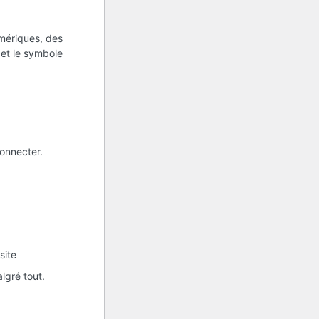
umériques, des
s et le symbole
onnecter.
site
lgré tout.