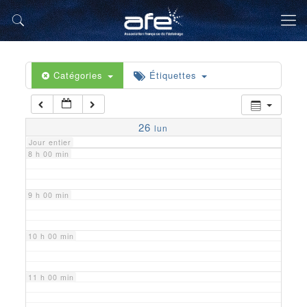
5 h 00 min
6 h 00 min
Catégories
Étiquettes
7 h 00 min
26
lun
Jour entier
8 h 00 min
9 h 00 min
10 h 00 min
11 h 00 min