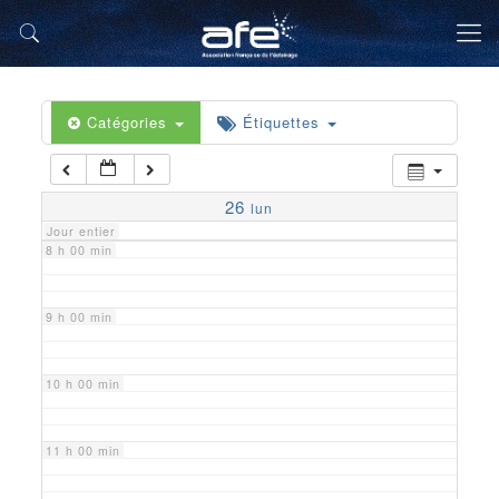
5 h 00 min
6 h 00 min
Catégories
Étiquettes
7 h 00 min
26
lun
Jour entier
8 h 00 min
9 h 00 min
10 h 00 min
11 h 00 min