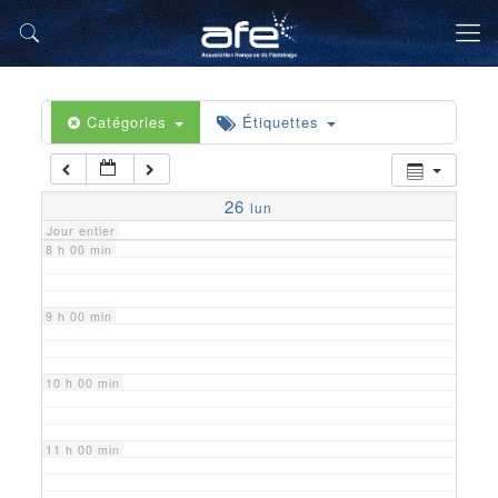
5 h 00 min
6 h 00 min
Catégories
Étiquettes
7 h 00 min
26
lun
Jour entier
8 h 00 min
9 h 00 min
10 h 00 min
11 h 00 min