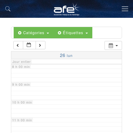
5 h 00 min
6 h 00 min
Catégories
Étiquettes
7 h 00 min
26
lun
Jour entier
8 h 00 min
9 h 00 min
10 h 00 min
11 h 00 min