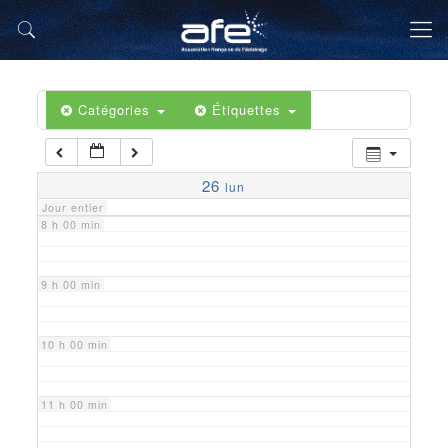
5 h 00 min
6 h 00 min
Catégories
Étiquettes
7 h 00 min
26
lun
Jour entier
8 h 00 min
9 h 00 min
10 h 00 min
11 h 00 min