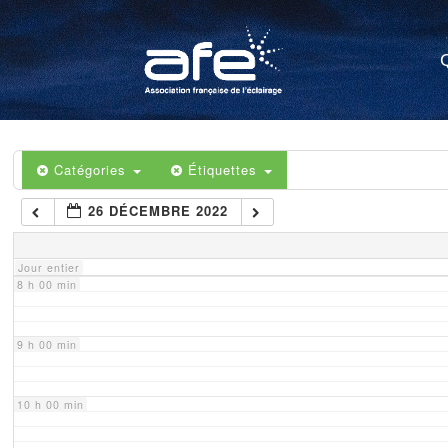
4 h 00 min
5 h 00 min
6 h 00 min
Catégories
Étiquettes
26 DÉCEMBRE 2022
7 h 00 min
Jour entier
8 h 00 min
9 h 00 min
10 h 00 min