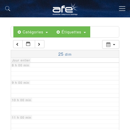
5 h 00 min
6 h 00 min
Catégories
Étiquettes
7 h 00 min
25
dim
Jour entier
8 h 00 min
9 h 00 min
10 h 00 min
11 h 00 min