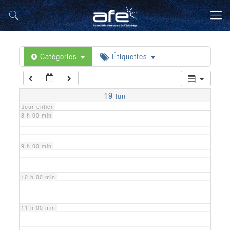
5 h 00 min
6 h 00 min
Catégories
Étiquettes
7 h 00 min
19
lun
Jour entier
8 h 00 min
9 h 00 min
10 h 00 min
11 h 00 min