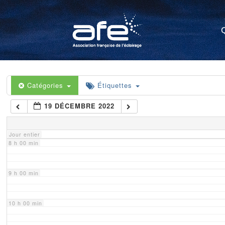
4 h 00 min
5 h 00 min
6 h 00 min
Catégories
Étiquettes
19 DÉCEMBRE 2022
7 h 00 min
Jour entier
8 h 00 min
9 h 00 min
10 h 00 min